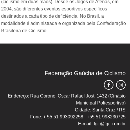
(ciclismo em duas mãos). Desde os Jogos de Atenas, em
2004, são diferentes eventos esportivos específicos
destinados a cada tipo de deficiência. No Brasil, a
modalidade é administrada e organizada pela Confederação
Brasileira de Ciclismo.
Federação Gaúcha de Ciclismo
Endereço: Rua Coronel Oscar Rafael Jost, 1432 (Ginásio
Municipal Poliesportivo)
Cidade: Santa Cruz / RS
Fone: + 55 51 993092258 | +55 51 998230725
E-mail: fgc@fgc.com.br